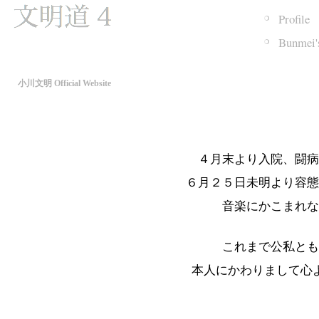
Profile
Bunmei's
小川文明 Official Website
４月末より入院、闘病
６月２５日未明より容態
音楽にかこまれな
これまで公私とも
本人にかわりまして心