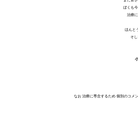
また皆さ
ぼくも今
治療に
ほんと
そし
小
なお 治療に専念するため 個別のコメ